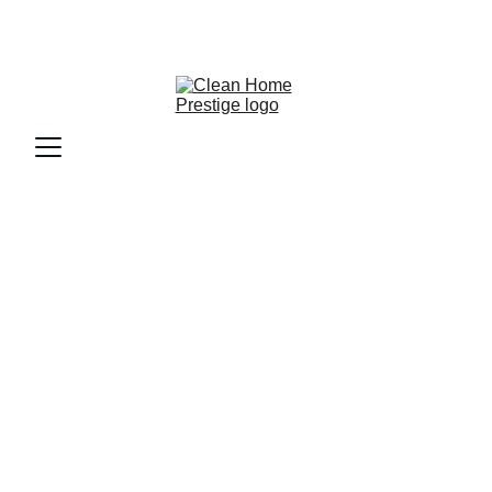
NETTOYAGE DE TAPIS ET 
MOQUETTE À SÉLESTAT 
ET DANS TOUTE L'ALSACE