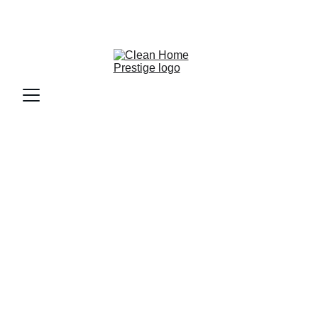
NETTOYAGE CANAPÉ À 
SÉLESTAT ET DANS TOUTE 
L'ALSACE